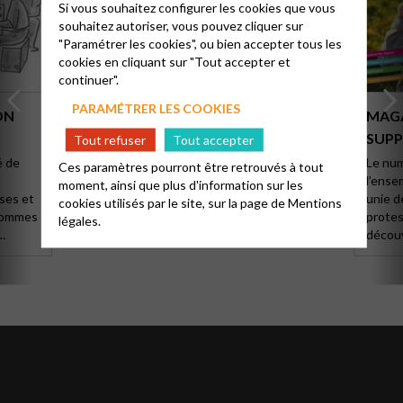
Si vous souhaitez configurer les cookies que vous
souhaitez autoriser, vous pouvez cliquer sur
"Paramétrer les cookies", ou bien accepter tous les
cookies en cliquant sur "Tout accepter et
continuer".
PARAMÉTRER LES COOKIES
ON
LE MINISTÈRE DE DIACRE
MAGA
SUPP
Tout refuser
Tout accepter
Plus d’informations sur le ministère de diacre :
ministre du culte et ministre de l’Union,
é de
Le num
Ces paramètres pourront être retrouvés à tout
discernés localement et par la commission
l’ense
moment, ainsi que plus d'information sur les
des ministères, l’expérimentation…
sses et
unie d
cookies utilisés par le site, sur la page de
Mentions
 hommes
protes
légales.
découv
 se
événem
votre 
numér
du mém